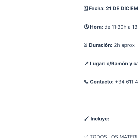
🗓️ Fecha: 21 DE DICI
🕓 Hora:
de 11:30h a 13
⏳
Duración:
2h aprox
📍 Lugar: c/Ramón y ca
📞 Contacto:
+34 611 
🖌
Incluye:
✅ TODOS LOS MATERIAL