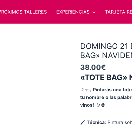
PRÓXIMOS TALLERES
EXPERIENCIAS
TARJETA R
DOMINGO 21 
DOMINGO
21
BAG» NAVIDE
DECIEMBRE
38.00
€
11:30h
«TOTE BAG» 
"TOTE
BAG"
🎨✨
¡ Pintarás una to
NAVIDEÑA
tu nombre o las palab
(CASTELLÓN)
vinos! ✨🎨
cantidad
🖌
Técnica:
Pintura sob