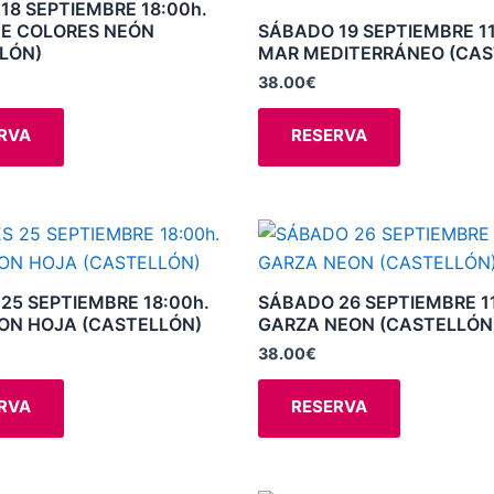
 18 SEPTIEMBRE 18:00h.
variantes.
variantes.
E COLORES NEÓN
SÁBADO 19 SEPTIEMBRE 11
LÓN)
MAR MEDITERRÁNEO (CAS
Las
Las
opciones
opciones
38.00
€
se
se
RVA
RESERVA
pueden
pueden
elegir
elegir
en
en
la
la
Este
Este
página
página
producto
producto
de
de
tiene
tiene
 25 SEPTIEMBRE 18:00h.
SÁBADO 26 SEPTIEMBRE 11
producto
producto
múltiples
múltiples
ON HOJA (CASTELLÓN)
GARZA NEON (CASTELLÓN
variantes.
variantes.
38.00
€
Las
Las
opciones
opciones
RVA
RESERVA
se
se
pueden
pueden
elegir
elegir