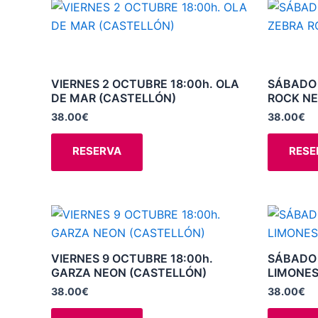
Este
en
producto
la
tiene
página
múltiples
de
variantes.
VIERNES 2 OCTUBRE 18:00h. OLA
SÁBADO 
producto
DE MAR (CASTELLÓN)
ROCK NE
Las
opciones
38.00
€
38.00
€
se
RESERVA
RESE
pueden
elegir
en
la
Este
página
producto
de
tiene
VIERNES 9 OCTUBRE 18:00h.
SÁBADO 
producto
múltiples
GARZA NEON (CASTELLÓN)
LIMONES
variantes.
38.00
€
38.00
€
Las