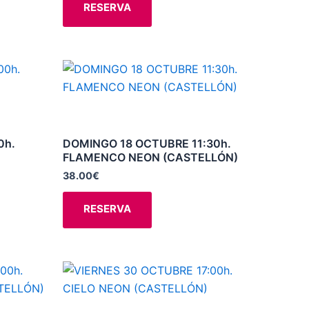
opciones
RESERVA
se
pueden
elegir
Este
en
producto
la
tiene
página
múltiples
de
variantes.
0h.
DOMINGO 18 OCTUBRE 11:30h.
producto
FLAMENCO NEON (CASTELLÓN)
Las
opciones
38.00
€
se
RESERVA
pueden
elegir
en
la
Este
página
producto
de
tiene