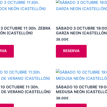
Este
Este
en
en
producto
producto
la
la
tiene
tiene
página
página
múltiples
múltiples
de
de
variantes.
variantes.
3 OCTUBRE 11:30h. ZEBRA
SÁBADO 3 OCTUBRE 19:00
producto
producto
ÓN (CASTELLÓN)
GARZA NEON (CASTELLÓN
Las
Las
opciones
opciones
38.00
€
se
se
RVA
RESERVA
pueden
pueden
elegir
elegir
en
en
la
la
Este
Este
página
página
producto
producto
de
de
tiene
tiene
10 OCTUBRE 11:30h.
SÁBADO 10 OCTUBRE 19:0
producto
producto
múltiples
múltiples
 DE VERANO (CASTELLÓN)
MEDUSA NEÓN (CASTELLÓ
variantes.
variantes.
38.00
€
Las
Las