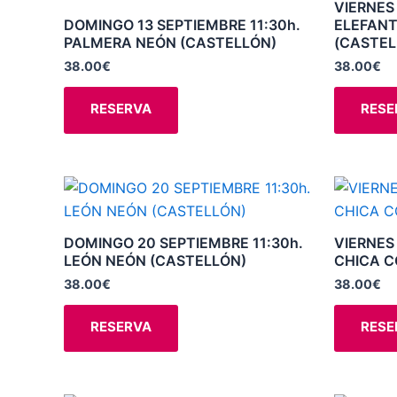
VIERNES
variantes.
DOMINGO 13 SEPTIEMBRE 11:30h.
ELEFANT
PALMERA NEÓN (CASTELLÓN)
(CASTEL
Las
opciones
38.00
€
38.00
€
se
RESERVA
RESE
pueden
elegir
en
la
Este
página
producto
de
tiene
DOMINGO 20 SEPTIEMBRE 11:30h.
VIERNES
producto
múltiples
LEÓN NEÓN (CASTELLÓN)
CHICA C
variantes.
38.00
€
38.00
€
Las
opciones
RESERVA
RESE
se
pueden
elegir