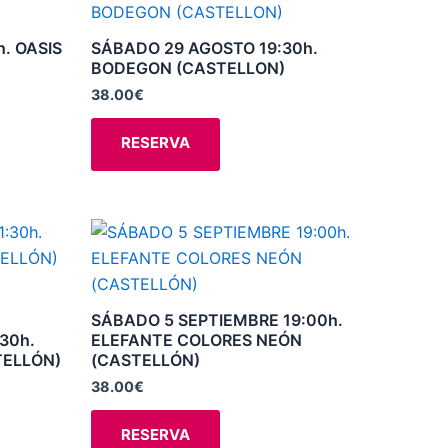
producto
la
tiene
. OASIS
SÁBADO 29 AGOSTO 19:30h.
página
múltiples
BODEGON (CASTELLON)
de
variantes.
38.00
€
producto
Las
opciones
RESERVA
se
pueden
elegir
Este
en
producto
la
tiene
página
múltiples
SÁBADO 5 SEPTIEMBRE 19:00h.
de
variantes.
30h.
ELEFANTE COLORES NEÓN
producto
TELLÓN)
(CASTELLÓN)
Las
opciones
38.00
€
se
RESERVA
pueden