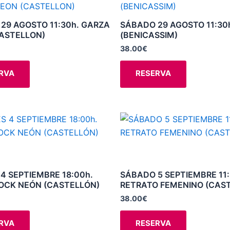
producto
producto
la
la
tiene
tiene
29 AGOSTO 11:30h. GARZA
SÁBADO 29 AGOSTO 11:30h
página
página
múltiples
múltiples
ASTELLON)
(BENICASSIM)
de
de
variantes.
variantes.
38.00
€
producto
producto
Las
Las
opciones
opciones
RVA
RESERVA
se
se
pueden
pueden
elegir
elegir
Este
Este
en
en
producto
producto
la
la
tiene
tiene
página
página
múltiples
múltiples
de
de
variantes.
variantes.
 4 SEPTIEMBRE 18:00h.
SÁBADO 5 SEPTIEMBRE 11:
producto
producto
OCK NEÓN (CASTELLÓN)
RETRATO FEMENINO (CAS
Las
Las
opciones
opciones
38.00
€
se
se
RVA
RESERVA
pueden
pueden