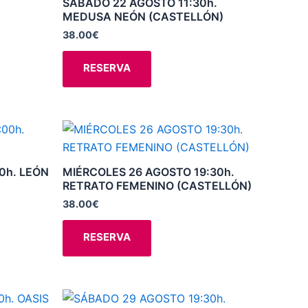
SÁBADO 22 AGOSTO 11:30h.
producto
MEDUSA NEÓN (CASTELLÓN)
Las
opciones
38.00
€
se
RESERVA
pueden
elegir
en
la
Este
página
producto
de
tiene
0h. LEÓN
MIÉRCOLES 26 AGOSTO 19:30h.
producto
múltiples
RETRATO FEMENINO (CASTELLÓN)
variantes.
38.00
€
Las
opciones
RESERVA
se
pueden
elegir
Este
en