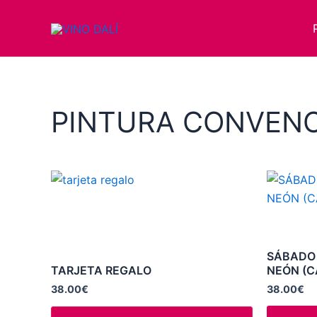
Ir
al
contenido
PINTURA CONVEN
SÁBADO 
TARJETA REGALO
NEÓN (C
38.00
€
38.00
€