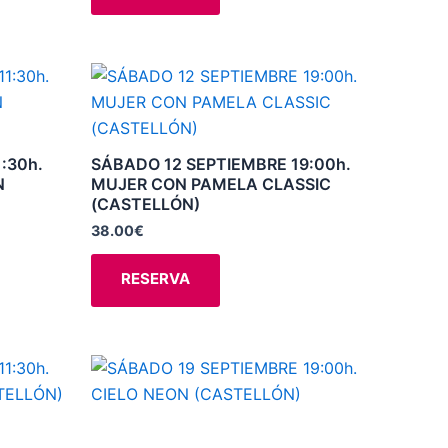
elegir
en
la
Este
página
producto
de
tiene
producto
múltiples
:30h.
SÁBADO 12 SEPTIEMBRE 19:00h.
variantes.
N
MUJER CON PAMELA CLASSIC
(CASTELLÓN)
Las
opciones
38.00
€
se
RESERVA
pueden
elegir
en
la
Este
página
producto
de
tiene
producto
múltiples