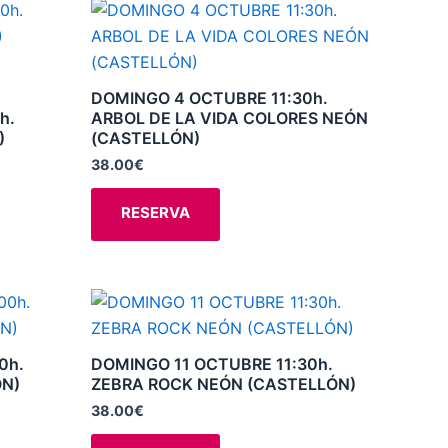
Este
en
producto
la
tiene
página
múltiples
DOMINGO 4 OCTUBRE 11:30h.
de
variantes.
h.
ARBOL DE LA VIDA COLORES NEÓN
producto
)
(CASTELLÓN)
Las
opciones
38.00
€
se
RESERVA
pueden
elegir
en
la
Este
página
producto
de
tiene
0h.
DOMINGO 11 OCTUBRE 11:30h.
producto
múltiples
N)
ZEBRA ROCK NEÓN (CASTELLÓN)
variantes.
38.00
€
Las