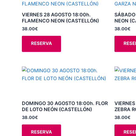
producto
la
tiene
VIERNES 28 AGOSTO 18:00h.
SÁBADO 
página
múltiples
FLAMENCO NEON (CASTELLÓN)
NEON (C
de
variantes.
38.00
€
38.00
€
producto
Las
opciones
RESERVA
RESE
se
pueden
elegir
Este
en
producto
la
tiene
página
múltiples
de
variantes.
DOMINGO 30 AGOSTO 18:00h. FLOR
VIERNES
producto
DE LOTO NEÓN (CASTELLÓN)
ZEBRA R
Las
opciones
38.00
€
38.00
€
se
RESERVA
RESE
pueden