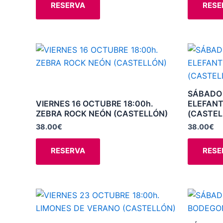
opciones
RESERVA
RESE
se
pueden
elegir
Este
en
producto
la
tiene
página
múltiples
SÁBADO 
de
variantes.
VIERNES 16 OCTUBRE 18:00h.
ELEFANT
producto
ZEBRA ROCK NEÓN (CASTELLÓN)
(CASTEL
Las
opciones
38.00
€
38.00
€
se
RESERVA
RESE
pueden
elegir
en
la
Este
página
producto
de
tiene