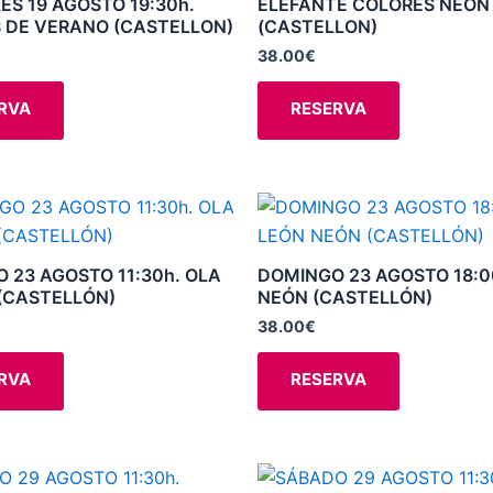
ES 19 AGOSTO 19:30h.
ELEFANTE COLORES NEÓN
producto
producto
 DE VERANO (CASTELLON)
(CASTELLON)
Las
Las
opciones
opciones
38.00
€
se
se
RVA
RESERVA
pueden
pueden
elegir
elegir
en
en
la
la
Este
Este
página
página
producto
producto
de
de
tiene
tiene
 23 AGOSTO 11:30h. OLA
DOMINGO 23 AGOSTO 18:0
producto
producto
múltiples
múltiples
(CASTELLÓN)
NEÓN (CASTELLÓN)
variantes.
variantes.
38.00
€
Las
Las
opciones
opciones
RVA
RESERVA
se
se
pueden
pueden
elegir
elegir
Este
Este
en
en