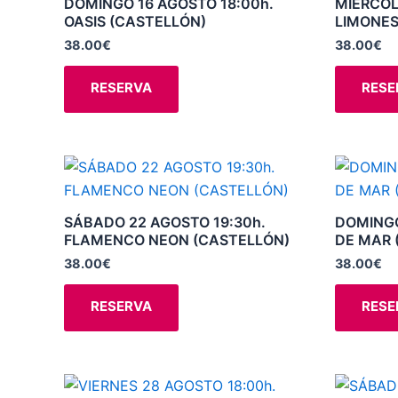
DOMINGO 16 AGOSTO 18:00h.
MIÉRCOL
producto
OASIS (CASTELLÓN)
LIMONES
Las
opciones
38.00
€
38.00
€
se
RESERVA
RESE
pueden
elegir
en
la
Este
página
producto
de
tiene
SÁBADO 22 AGOSTO 19:30h.
DOMINGO
producto
múltiples
FLAMENCO NEON (CASTELLÓN)
DE MAR 
variantes.
38.00
€
38.00
€
Las
opciones
RESERVA
RESE
se
pueden
elegir
Este
en