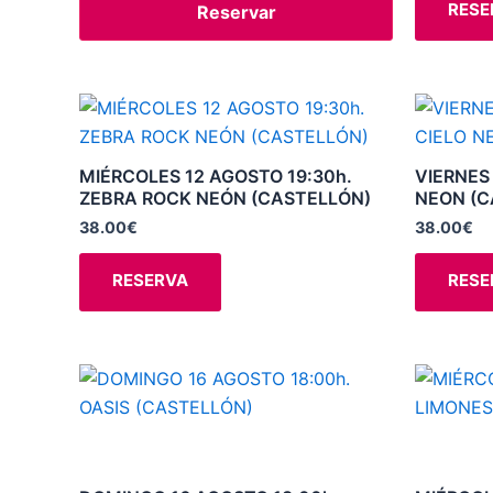
RESE
Reservar
Este
producto
tiene
MIÉRCOLES 12 AGOSTO 19:30h.
VIERNES
múltiples
ZEBRA ROCK NEÓN (CASTELLÓN)
NEON (C
variantes.
38.00
€
38.00
€
Las
opciones
RESERVA
RESE
se
pueden
elegir
Este
en
producto
la
tiene
página
múltiples
de
variantes.