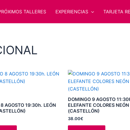
PRÓXIMOS TALLERES
EXPERIENCIAS
TARJETA R
CIONAL
Este
Este
producto
producto
tiene
tiene
múltiples
múltiples
DOMINGO 9 AGOSTO 11:30
variantes.
variantes.
8 AGOSTO 19:30h. LEÓN
ELEFANTE COLORES NEÓN
ASTELLÓN)
(CASTELLÓN)
Las
Las
opciones
opciones
38.00
€
se
se