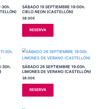
variantes.
:30h.
SÁBADO 19 SEPTIEMBRE 19:00h.
TELLÓN)
CIELO NEON (CASTELLÓN)
Las
opciones
38.00
€
se
RESERVA
pueden
elegir
en
la
Este
página
producto
de
tiene
:30h.
SÁBADO 26 SEPTIEMBRE 19:00h.
producto
múltiples
)
LIMONES DE VERANO (CASTELLÓN)
variantes.
38.00
€
Las
opciones
RESERVA
se
pueden
elegir