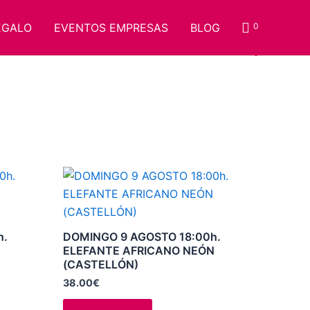
EGALO
EVENTOS EMPRESAS
BLOG
0
Este
producto
tiene
múltiples
h.
DOMINGO 9 AGOSTO 18:00h.
variantes.
ELEFANTE AFRICANO NEÓN
(CASTELLÓN)
Las
opciones
38.00
€
se