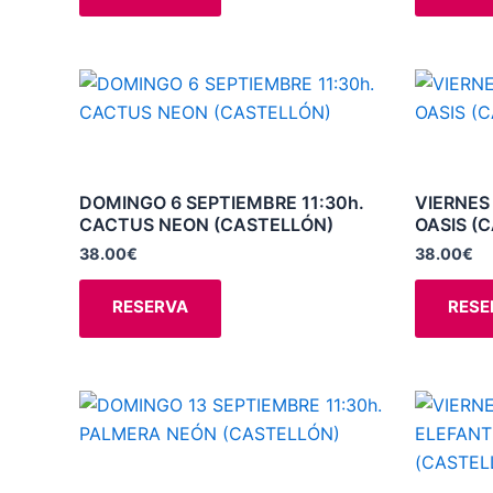
elegir
en
la
Este
página
producto
de
tiene
producto
múltiples
variantes.
DOMINGO 6 SEPTIEMBRE 11:30h.
VIERNES 
CACTUS NEON (CASTELLÓN)
OASIS (
Las
opciones
38.00
€
38.00
€
se
RESERVA
RESE
pueden
elegir
en
la
Este
página
producto
de
tiene
producto
múltiples