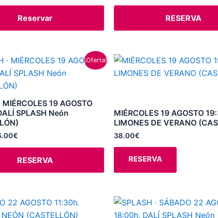
Reservar
RESERVA
El
Este
¡Oferta!
ecio
precio
producto
iginal
actual
a:
es:
tiene
8.00€.
35.00€.
múltiples
· MIÉRCOLES 19 AGOSTO
variantes.
DALÍ SPLASH Neón
MIÉRCOLES 19 AGOSTO 19:
LÓN)
LIMONES DE VERANO (CA
Las
opciones
5.00
€
38.00
€
se
RESERVA
RESERVA
pueden
elegir
en
la
El
El
Este
precio
precio
página
producto
original
actual