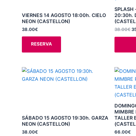
3
múltiples
SPLASH 
variantes.
VIERNES 14 AGOSTO 18:00h. CIELO
20:30h.
NEON (CASTELLON)
(CASTEL
Las
opciones
38.00
€
38.00
€
3
se
RESERVA
pueden
elegir
en
la
Este
página
producto
de
tiene
producto
múltiples
variantes.
DOMINGO
Las
MIMBRE 
SÁBADO 15 AGOSTO 19:30h. GARZA
TALLER 
opciones
NEON (CASTELLON)
(CASTEL
se
38.00
€
66.00
€
pueden