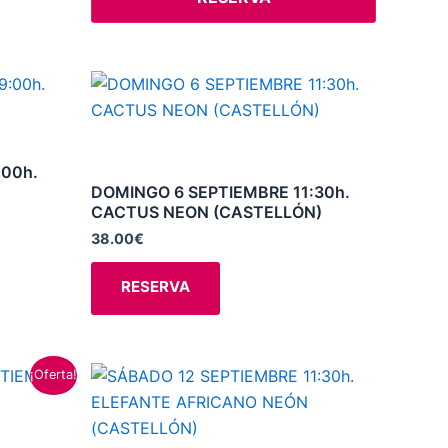
Este
producto
tiene
múltiples
:00h.
variantes.
DOMINGO 6 SEPTIEMBRE 11:30h.
CACTUS NEON (CASTELLÓN)
Las
opciones
38.00
€
se
RESERVA
pueden
elegir
en
la
Este
¡Oferta!
página
producto
de
tiene
producto