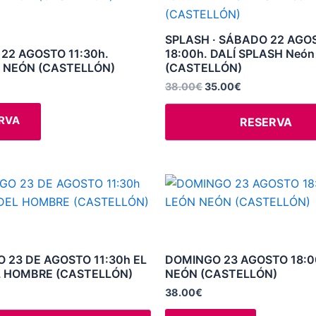
de
era:
es:
tiene
38.00€.
35.00€.
producto
múltiples
SPLASH · SÁBADO 22 AGO
variantes.
22 AGOSTO 11:30h.
18:00h. DALÍ SPLASH Neón
 NEÓN (CASTELLÓN)
(CASTELLÓN)
Las
opciones
38.00
€
35.00
€
se
RVA
RESERVA
pueden
elegir
en
la
Este
página
producto
de
tiene
producto
múltiples
variantes.
 23 DE AGOSTO 11:30h EL
DOMINGO 23 AGOSTO 18:0
L HOMBRE (CASTELLÓN)
NEÓN (CASTELLÓN)
Las
opciones
38.00
€
se