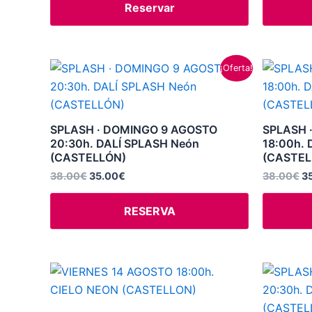
Reservar
El
El
El
¡Oferta!
precio
precio
pr
original
actual
or
era:
es:
er
38.00€.
35.00€.
3
SPLASH · DOMINGO 9 AGOSTO
SPLASH 
20:30h. DALÍ SPLASH Neón
18:00h. 
(CASTELLÓN)
(CASTEL
38.00
€
35.00
€
38.00
€
3
RESERVA
El
Este
pr
producto
or
er
tiene