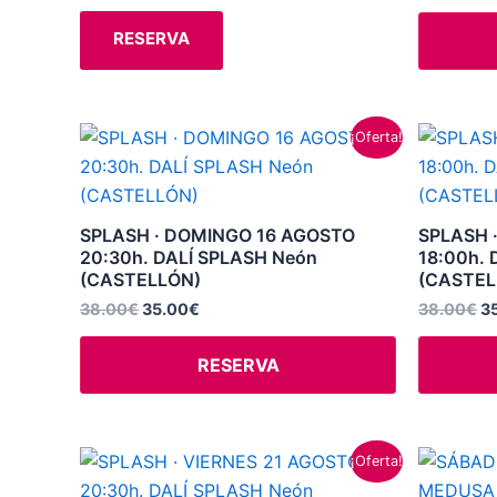
elegir
RESERVA
en
la
página
El
El
El
de
¡Oferta!
precio
precio
pr
producto
original
actual
or
era:
es:
er
38.00€.
35.00€.
3
SPLASH · DOMINGO 16 AGOSTO
SPLASH 
20:30h. DALÍ SPLASH Neón
18:00h. 
(CASTELLÓN)
(CASTEL
38.00
€
35.00
€
38.00
€
3
RESERVA
El
El
¡Oferta!
precio
precio
original
actual