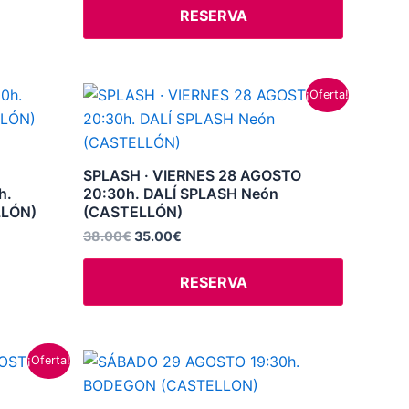
RESERVA
El
El
¡Oferta!
precio
precio
original
actual
era:
es:
38.00€.
35.00€.
SPLASH · VIERNES 28 AGOSTO
h.
20:30h. DALÍ SPLASH Neón
LÓN)
(CASTELLÓN)
38.00
€
35.00
€
RESERVA
Este
¡Oferta!
producto
tiene