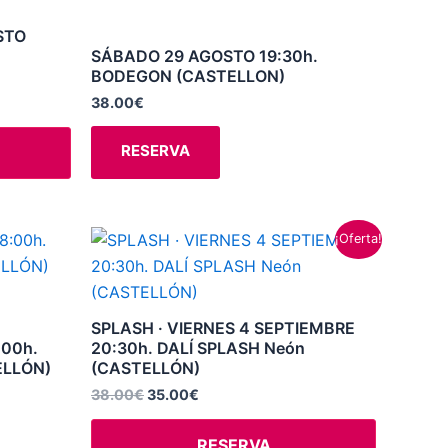
múltiples
STO
variantes.
SÁBADO 29 AGOSTO 19:30h.
BODEGON (CASTELLON)
Las
opciones
38.00
€
se
RESERVA
pueden
elegir
en
la
El
El
¡Oferta!
precio
precio
página
original
actual
de
era:
es:
38.00€.
35.00€.
producto
SPLASH · VIERNES 4 SEPTIEMBRE
:00h.
20:30h. DALÍ SPLASH Neón
ELLÓN)
(CASTELLÓN)
38.00
€
35.00
€
RESERVA