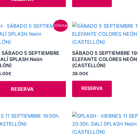
elegir
en
la
El
Este
¡Oferta!
ecio
precio
página
producto
iginal
actual
de
a:
es:
tiene
8.00€.
35.00€.
producto
múltiples
· SÁBADO 5 SEPTIEMBRE
SÁBADO 5 SEPTIEMBRE 19
variantes.
DALÍ SPLASH Neón
ELEFANTE COLORES NEÓN
LÓN)
(CASTELLÓN)
Las
opciones
5.00
€
38.00
€
se
RESERVA
RESERVA
pueden
elegir
en
la
El
El
Este
precio
precio
página
producto
original
actual
de
era:
es:
tiene
38.00€.
35.00€.
producto