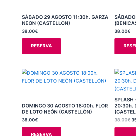
múltiples
variantes.
SÁBADO 29 AGOSTO 11:30h. GARZA
SÁBADO 
NEON (CASTELLON)
(BENICA
Las
opciones
38.00
€
38.00
€
se
RESERVA
RESE
pueden
elegir
en
la
El
Este
pr
página
producto
or
de
er
tiene
3
producto
múltiples
SPLASH 
variantes.
DOMINGO 30 AGOSTO 18:00h. FLOR
20:30h.
DE LOTO NEÓN (CASTELLÓN)
(CASTEL
Las
opciones
38.00
€
38.00
€
3
se
RESERVA
pueden