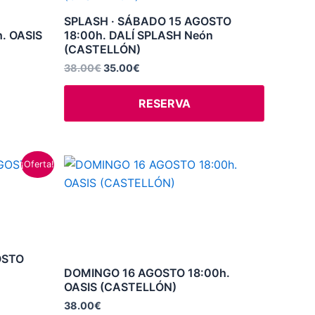
38.00€.
35.00€.
SPLASH · SÁBADO 15 AGOSTO
. OASIS
18:00h. DALÍ SPLASH Neón
(CASTELLÓN)
38.00
€
35.00
€
RESERVA
Este
¡Oferta!
producto
tiene
múltiples
variantes.
Las
OSTO
DOMINGO 16 AGOSTO 18:00h.
opciones
OASIS (CASTELLÓN)
se
38.00
€
pueden