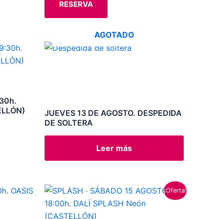
RESERVA
pueden
elegir
en
AGOTADO
la
página
de
producto
30h.
ELLÓN)
JUEVES 13 DE AGOSTO. DESPEDIDA
DE SOLTERA
Leer más
El
El
¡Oferta!
precio
precio
original
actual
era:
es: