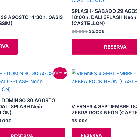
38.00€.
35.00€.
producto
producto
múltiples
SPLASH · SÁBADO 29 AGO
variantes.
29 AGOSTO 11:30h. OASIS
18:00h. DALÍ SPLASH Neón
SSIM)
(CASTELLÓN)
Las
opciones
38.00
€
35.00
€
se
RVA
RESERVA
pueden
elegir
en
la
El
Este
¡Oferta!
ecio
precio
página
producto
iginal
actual
de
a:
es:
tiene
8.00€.
35.00€.
producto
múltiples
· DOMINGO 30 AGOSTO
variantes.
 DALÍ SPLASH Neón
VIERNES 4 SEPTIEMBRE 18
LÓN)
ZEBRA ROCK NEÓN (CAST
Las
opciones
5.00
€
38.00
€
se
RESERVA
RESERVA
pueden