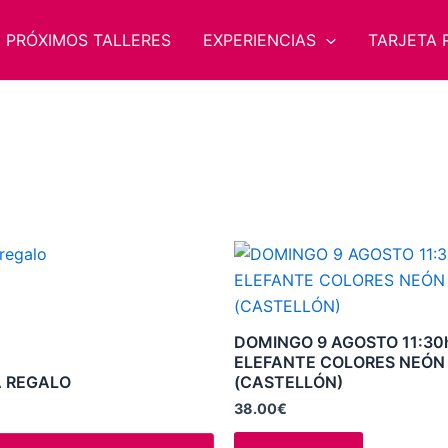
PRÓXIMOS TALLERES
EXPERIENCIAS
TARJETA 
Este
producto
tiene
múltiples
DOMINGO 9 AGOSTO 11:30
variantes.
ELEFANTE COLORES NEÓN
 REGALO
(CASTELLÓN)
Las
opciones
38.00
€
se