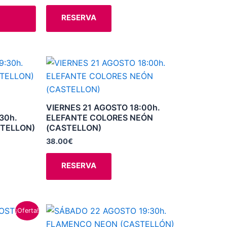
elegir
RESERVA
en
la
página
Este
de
producto
producto
tiene
múltiples
VIERNES 21 AGOSTO 18:00h.
variantes.
30h.
ELEFANTE COLORES NEÓN
STELLON)
(CASTELLON)
Las
opciones
38.00
€
se
RESERVA
pueden
elegir
en
la
Este
¡Oferta!
página
producto