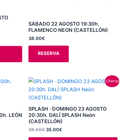
de
tiene
producto
múltiples
STO
variantes.
SÁBADO 22 AGOSTO 19:30h.
FLAMENCO NEON (CASTELLÓN)
Las
opciones
38.00
€
se
RESERVA
pueden
elegir
en
la
El
El
¡Oferta!
precio
precio
página
original
actual
de
era:
es:
38.00€.
35.00€.
producto
SPLASH · DOMINGO 23 AGOSTO
0h. LEÓN
20:30h. DALÍ SPLASH Neón
(CASTELLÓN)
38.00
€
35.00
€