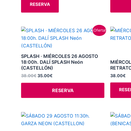
RESERVA
pueden
elegir
en
la
El
El
¡Oferta!
precio
precio
página
original
actual
de
era:
es:
38.00€.
35.00€.
producto
SPLASH · MIÉRCOLES 26 AGOSTO
18:00h. DALÍ SPLASH Neón
MIÉRCOL
(CASTELLÓN)
RETRATO
38.00
€
35.00
€
38.00
€
RESE
RESERVA
Este
producto
tiene