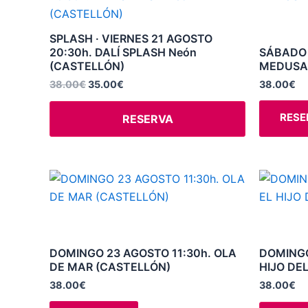
era:
es:
38.00€.
35.00€.
SPLASH · VIERNES 21 AGOSTO
20:30h. DALÍ SPLASH Neón
SÁBADO 
(CASTELLÓN)
MEDUSA
38.00
€
35.00
€
38.00
€
RESE
RESERVA
Este
producto
tiene
múltiples
variantes.
DOMINGO 23 AGOSTO 11:30h. OLA
DOMINGO
DE MAR (CASTELLÓN)
HIJO DE
Las
opciones
38.00
€
38.00
€
se