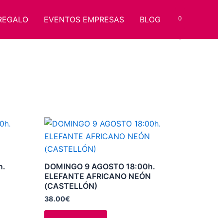
REGALO
EVENTOS EMPRESAS
BLOG
0
Este
producto
tiene
múltiples
h.
DOMINGO 9 AGOSTO 18:00h.
variantes.
ELEFANTE AFRICANO NEÓN
(CASTELLÓN)
Las
opciones
38.00
€
se