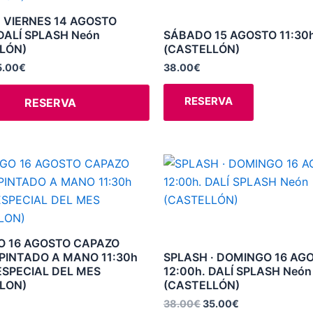
8.00€.
35.00€.
producto
múltiples
· VIERNES 14 AGOSTO
variantes.
 DALÍ SPLASH Neón
SÁBADO 15 AGOSTO 11:30h
LÓN)
(CASTELLÓN)
Las
opciones
5.00
€
38.00
€
se
RESERVA
RESERVA
pueden
elegir
en
la
El
El
precio
precio
página
original
actual
de
era:
es:
38.00€.
35.00€.
producto
 16 AGOSTO CAPAZO
PINTADO A MANO 11:30h
SPLASH · DOMINGO 16 AG
ESPECIAL DEL MES
12:00h. DALÍ SPLASH Neón
LON)
(CASTELLÓN)
38.00
€
35.00
€