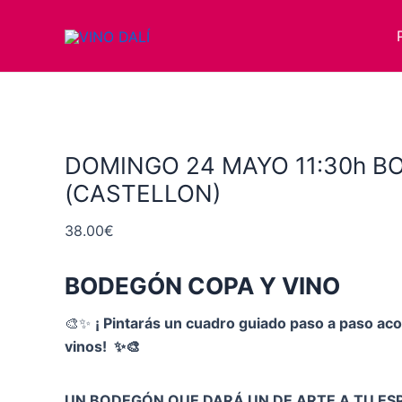
Ir
DOMINGO
al
24
contenido
MAYO
11:30h
BODEGON
(CASTELLON)
cantidad
DOMINGO 24 MAYO 11:30h 
(CASTELLON)
38.00
€
BODEGÓN COPA Y VINO
🎨✨
¡ Pintarás un cuadro guiado paso a paso a
vinos! ✨🎨
UN BODEGÓN QUE DARÁ UN DE ARTE A TU ESP