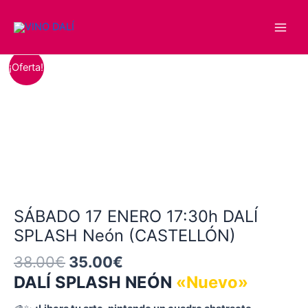
Ir
Main
al
Men
contenido
El
El
SÁBADO
¡Oferta!
precio
precio
17
original
actual
ENERO
era:
es:
17:30h
38.00€.
35.00€.
DALÍ
SPLASH
Neón
(CASTELLÓN)
cantidad
SÁBADO 17 ENERO 17:30h DALÍ
SPLASH Neón (CASTELLÓN)
38.00
€
35.00
€
DALÍ SPLASH NEÓN
«Nuevo»