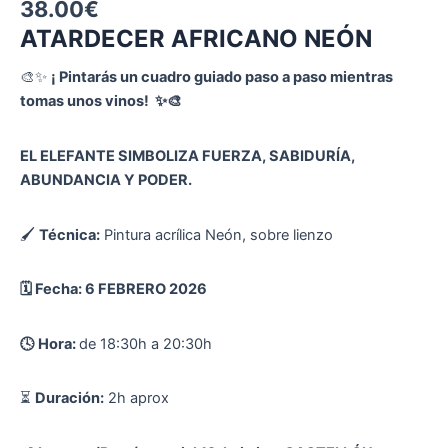
38.00
€
ATARDECER AFRICANO NEÓN
🎨✨
¡ Pintarás un cuadro guiado paso a paso mientras
tomas unos vinos! ✨🎨
EL ELEFANTE SIMBOLIZA FUERZA, SABIDURÍA,
ABUNDANCIA Y PODER.
🖌
Técnica:
Pintura acrílica Neón, sobre lienzo
🗓️ Fecha: 6 FEBRERO 2026
🕓 Hora:
de 18:30h a 20:30h
⏳
Duración:
2h aprox