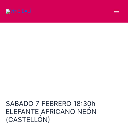
Ir
Main
al
Men
contenido
SABADO
7
FEBRERO
18:30h
ELEFANTE
AFRICANO
NEÓN
(CASTELLÓN)
cantidad
SABADO 7 FEBRERO 18:30h
ELEFANTE AFRICANO NEÓN
(CASTELLÓN)