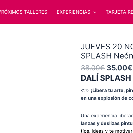
PRÓXIMOS TALLERES
EXPERIENCIAS
TARJETA R
El
JUEVES 20 NO
JUEVES
precio
20
SPLASH Neón
original
NOVIEMBRE
38.00
€
35.00
€
era:
18:30h
38.00€
DALÍ SPLASH
DALÍ
SPLASH
🎨✨
¡Libera tu arte, p
Neón
en una explosión de co
(CASTELLÓN)
cantidad
Una experiencia libera
lanzas y deslizas pint
típs, ideas y te motiva