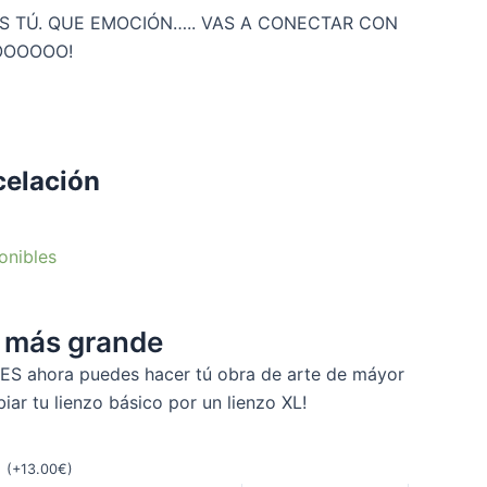
ES TÚ. QUE EMOCIÓN….. VAS A CONECTAR CON
OOOOOO!
celación
onibles
o más grande
S ahora puedes hacer tú obra de arte de máyor
ar tu lienzo básico por un lienzo XL!
m
(
+
13.00
€
)