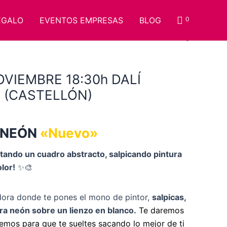
EGALO
EVENTOS EMPRESAS
BLOG
0
El
VIEMBRE 18:30h DALÍ
precio
 (CASTELLÓN)
actual
es:
.
35.00€.
 NEÓN
«Nuevo»
intando un cuadro abstracto, salpicando pintura
lor!
✨🎨
dora donde te pones el mono de pintor,
salpicas,
ura neón sobre un lienzo en blanco.
Te daremos
remos para que te sueltes sacando lo mejor de ti