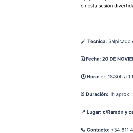
en esta sesión divertid
🖌
Técnica:
Salpicado 
🗓️ Fecha: 20 DE NOV
🕓 Hora:
de 18:30h a 1
⏳
Duración:
1h aprox
📍 Lugar: c/Ramón y ca
📞 Contacto:
+34 611 