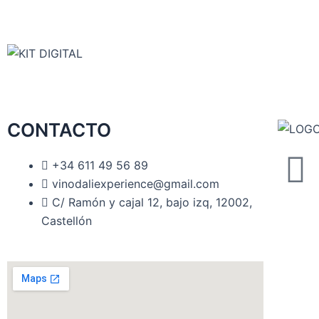
CONTACTO
F
+34 611 49 56 89
vinodaliexperience@gmail.com
a
C/ Ramón y cajal 12, bajo izq, 12002,
Castellón
c
e
b