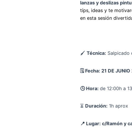
lanzas y deslizas pint
típs, ideas y te motiva
en esta sesión divertid
🖌
Técnica:
Salpicado 
🗓️ Fecha: 21 DE JUNIO
🕓 Hora:
de 12:00h a 1
⏳
Duración:
1h aprox
📍 Lugar: c/Ramón y ca