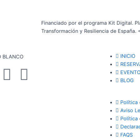
Financiado por el programa Kit Digital. P
Transformación y Resiliencia de España.
INICIO
RESERV
I
Y
EVENTO
BLOG
n
o
s
u
Política
Aviso L
t
t
Política
Declarac
a
u
FAQS