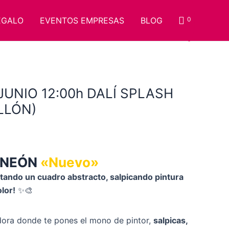
EGALO
EVENTOS EMPRESAS
BLOG
0
JUNIO 12:00h DALÍ SPLASH
LLÓN)
 NEÓN
«Nuevo»
intando un cuadro abstracto, salpicando pintura
lor!
✨🎨
dora donde te pones el mono de pintor,
salpicas,