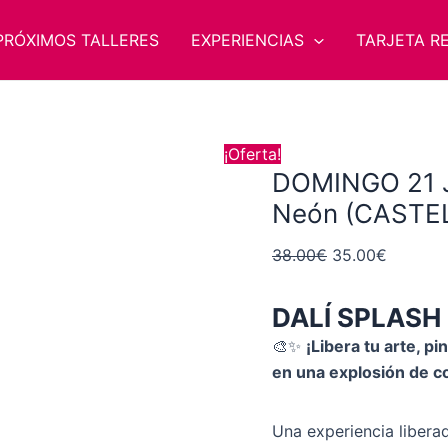
DOMINGO
El
El
21
precio
precio
PRÓXIMOS TALLERES
EXPERIENCIAS
TARJETA R
JUNIO
original
actual
12:00h
era:
es:
DALÍ
38.00€.
35.00€.
SPLASH
¡Oferta!
Neón
DOMINGO 21 
(CASTELLÓN)
Neón (CASTE
cantidad
38.00
€
35.00
€
DALÍ SPLASH
🎨✨
¡Libera tu arte, p
en una explosión de co
Una experiencia libera