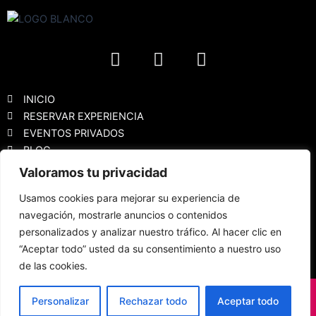
F
I
Y
a
n
o
c
s
u
e
t
t
INICIO
b
a
u
RESERVAR EXPERIENCIA
EVENTOS PRIVADOS
o
g
b
BLOG
o
r
e
k
a
Valoramos tu privacidad
Política de privacidad
m
Usamos cookies para mejorar su experiencia de
Aviso Legal
navegación, mostrarle anuncios o contenidos
Política de cookies
personalizados y analizar nuestro tráfico. Al hacer clic en
Declaración de accesibilidad
“Aceptar todo” usted da su consentimiento a nuestro uso
FAQS
de las cookies.
Vino Dalí 2023 / Todos los derechos reservados © copyright
Personalizar
Rechazar todo
Aceptar todo