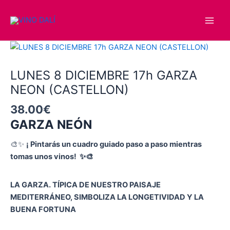
Ir
Main
al
Men
contenido
LUNES
8
DICIEMBRE
LUNES 8 DICIEMBRE 17h GARZA
17h
NEON (CASTELLON)
GARZA
38.00
€
NEON
(CASTELLON)
GARZA NEÓN
cantidad
🎨✨
¡ Pintarás un cuadro guiado paso a paso mientras
tomas unos vinos! ✨🎨
LA GARZA. TÍPICA DE NUESTRO PAISAJE
MEDITERRÁNEO, SIMBOLIZA LA LONGETIVIDAD Y LA
BUENA FORTUNA