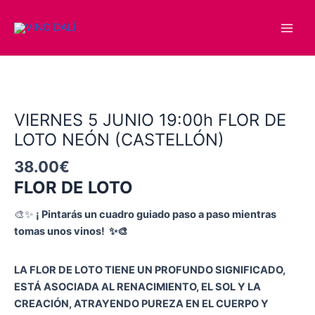
Ir
Main
al
Men
contenido
VIERNES
5
JUNIO
19:00h
VIERNES 5 JUNIO 19:00h FLOR DE
FLOR
LOTO NEÓN (CASTELLÓN)
DE
38.00
€
LOTO
NEÓN
FLOR DE LOTO
(CASTELLÓN)
🎨✨
¡ Pintarás un cuadro guiado paso a paso mientras
cantidad
tomas unos vinos! ✨🎨
LA FLOR DE LOTO TIENE UN PROFUNDO SIGNIFICADO,
ESTÁ ASOCIADA AL RENACIMIENTO, EL SOL Y LA
CREACIÓN, ATRAYENDO PUREZA EN EL CUERPO Y