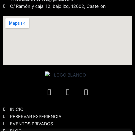
C/ Ramón y cajal 12, bajo izq, 12002, Castellón
F
I
Y
a
n
o
c
s
u
e
t
t
INICIO
b
a
u
RESERVAR EXPERIENCIA
EVENTOS PRIVADOS
o
g
b
BLOG
o
r
e