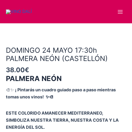
Ir
Main
al
Men
contenido
DOMINGO
24
MAYO
17:30h
DOMINGO 24 MAYO 17:30h
PALMERA
PALMERA NEÓN (CASTELLÓN)
NEÓN
38.00
€
(CASTELLÓN)
cantidad
PALMERA NEÓN
🎨✨
¡ Pintarás un cuadro guiado paso a paso mientras
tomas unos vinos! ✨🎨
ESTE COLORIDO AMANECER MEDITERRANEO,
SIMBOLIZA NUESTRA TIERRA, NUESTRA COSTA Y LA
ENERGÍA DEL SOL.