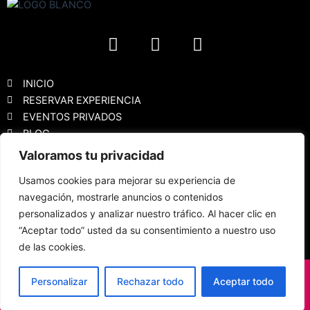
F
I
Y
a
n
o
c
s
u
e
t
t
INICIO
b
a
u
RESERVAR EXPERIENCIA
EVENTOS PRIVADOS
o
g
b
BLOG
o
r
e
k
a
Valoramos tu privacidad
Política de privacidad
m
Usamos cookies para mejorar su experiencia de
Aviso Legal
navegación, mostrarle anuncios o contenidos
Política de cookies
personalizados y analizar nuestro tráfico. Al hacer clic en
Declaración de accesibilidad
“Aceptar todo” usted da su consentimiento a nuestro uso
FAQS
de las cookies.
Vino Dalí 2023 / Todos los derechos reservados © copyright
Personalizar
Rechazar todo
Aceptar todo