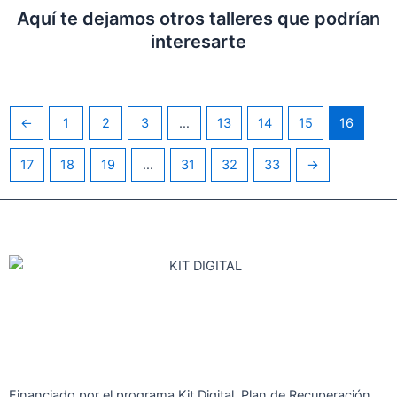
Aquí te dejamos otros talleres que podrían
interesarte
←
1
2
3
…
13
14
15
16
17
18
19
…
31
32
33
→
Financiado por el programa Kit Digital. Plan de Recuperación,