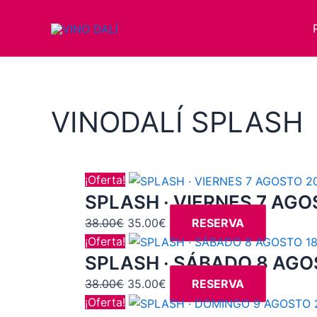
Ir
al
contenido
VINODALÍ SPLASH
El
El
¡Oferta!
precio
precio
SPLASH · VIERNES 7 AGO
original
actual
38.00
€
35.00
€
RESERVA
era:
es:
El
El
¡Oferta!
38.00€.
35.00€.
precio
precio
SPLASH · SÁBADO 8 AGOS
original
actual
38.00
€
35.00
€
RESERVA
era:
es:
El
El
¡Oferta!
38.00€.
35.00€.