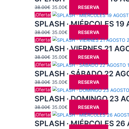
original
actual
38.00
€
35.00
€
RESERVA
era:
es:
El
El
¡Oferta!
38.00€.
35.00€.
precio
precio
SPLASH · MIÉRCOLES 19 
original
actual
38.00
€
35.00
€
RESERVA
era:
es:
El
El
¡Oferta!
38.00€.
35.00€.
precio
precio
SPLASH · VIERNES 21 AG
original
actual
38.00
€
35.00
€
RESERVA
era:
es:
El
El
¡Oferta!
38.00€.
35.00€.
precio
precio
SPLASH · SÁBADO 22 AGO
original
actual
38.00
€
35.00
€
RESERVA
era:
es:
El
El
¡Oferta!
38.00€.
35.00€.
precio
precio
SPLASH · DOMINGO 23 A
original
actual
38.00
€
35.00
€
RESERVA
era:
es:
El
El
¡Oferta!
38.00€.
35.00€.
precio
precio
SPLASH · MIÉRCOLES 26 