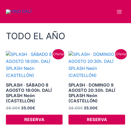
Ir
Main
al
Men
contenido
TODO EL AÑO
El
El
El
El
¡Oferta!
¡Oferta!
precio
precio
precio
precio
original
actual
original
actual
era:
es:
era:
es:
38.00€.
35.00€.
38.00€.
35.00€.
SPLASH · SÁBADO 8
SPLASH · DOMINGO 9
AGOSTO 18:00h. DALÍ
AGOSTO 20:30h. DALÍ
SPLASH Neón
SPLASH Neón
(CASTELLÓN)
(CASTELLÓN)
38.00
€
35.00
€
38.00
€
35.00
€
RESERVA
RESERVA