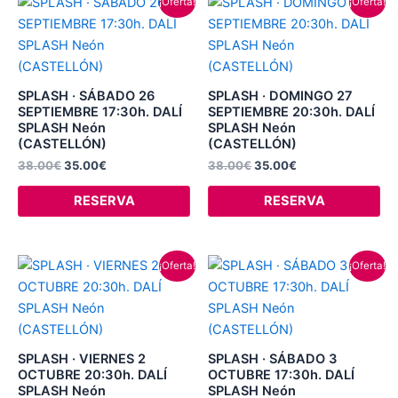
¡Oferta!
¡Oferta!
precio
precio
precio
precio
original
actual
original
actual
era:
es:
era:
es:
38.00€.
35.00€.
38.00€.
35.00€.
SPLASH · SÁBADO 26
SPLASH · DOMINGO 27
SEPTIEMBRE 17:30h. DALÍ
SEPTIEMBRE 20:30h. DALÍ
SPLASH Neón
SPLASH Neón
(CASTELLÓN)
(CASTELLÓN)
38.00
€
35.00
€
38.00
€
35.00
€
RESERVA
RESERVA
El
El
El
El
¡Oferta!
¡Oferta!
precio
precio
precio
precio
original
actual
original
actual
era:
es:
era:
es:
38.00€.
35.00€.
38.00€.
35.00€.
SPLASH · VIERNES 2
SPLASH · SÁBADO 3
OCTUBRE 20:30h. DALÍ
OCTUBRE 17:30h. DALÍ
SPLASH Neón
SPLASH Neón