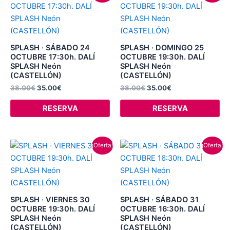
original
actual
original
actual
era:
es:
era:
es:
38.00€.
35.00€.
38.00€.
35.00€.
SPLASH · SÁBADO 24
SPLASH · DOMINGO 25
OCTUBRE 17:30h. DALÍ
OCTUBRE 19:30h. DALÍ
SPLASH Neón
SPLASH Neón
(CASTELLÓN)
(CASTELLÓN)
38.00
€
35.00
€
38.00
€
35.00
€
RESERVA
RESERVA
El
El
El
El
¡Oferta!
¡Oferta!
precio
precio
precio
precio
original
actual
original
actual
era:
es:
era:
es:
38.00€.
35.00€.
38.00€.
35.00€.
SPLASH · VIERNES 30
SPLASH · SÁBADO 31
OCTUBRE 19:30h. DALÍ
OCTUBRE 16:30h. DALÍ
SPLASH Neón
SPLASH Neón
(CASTELLÓN)
(CASTELLÓN)