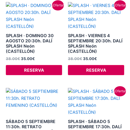
El
El
El
El
¡Oferta!
¡Oferta!
precio
precio
precio
precio
original
actual
original
actual
era:
es:
era:
es:
38.00€.
35.00€.
38.00€.
35.00€.
SPLASH · DOMINGO 30
SPLASH · VIERNES 4
AGOSTO 20:30h. DALÍ
SEPTIEMBRE 20:30h. DALÍ
SPLASH Neón
SPLASH Neón
(CASTELLÓN)
(CASTELLÓN)
38.00
€
35.00
€
38.00
€
35.00
€
RESERVA
RESERVA
El
El
Este
¡Oferta!
precio
precio
producto
original
actual
tiene
era:
es:
38.00€.
35.00€.
múltiples
variantes.
SÁBADO 5 SEPTIEMBRE
SPLASH · SÁBADO 5
Las
11:30h. RETRATO
SEPTIEMBRE 17:30h. DALÍ