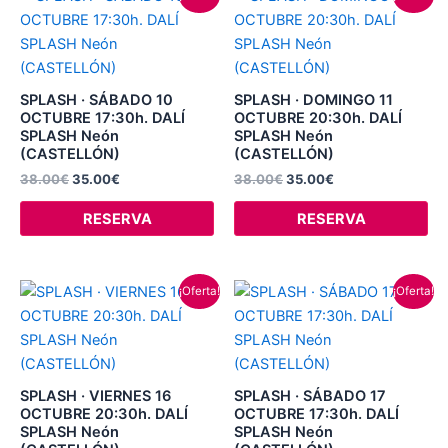
precio
precio
precio
precio
original
actual
original
actual
era:
es:
era:
es:
38.00€.
35.00€.
38.00€.
35.00€.
SPLASH · SÁBADO 10
SPLASH · DOMINGO 11
OCTUBRE 17:30h. DALÍ
OCTUBRE 20:30h. DALÍ
SPLASH Neón
SPLASH Neón
(CASTELLÓN)
(CASTELLÓN)
38.00
€
35.00
€
38.00
€
35.00
€
RESERVA
RESERVA
El
El
El
El
¡Oferta!
¡Oferta!
precio
precio
precio
precio
original
actual
original
actual
era:
es:
era:
es:
38.00€.
35.00€.
38.00€.
35.00€.
SPLASH · VIERNES 16
SPLASH · SÁBADO 17
OCTUBRE 20:30h. DALÍ
OCTUBRE 17:30h. DALÍ
SPLASH Neón
SPLASH Neón