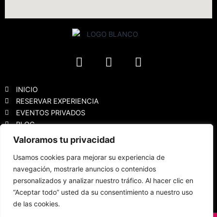
F
I
Y
a
n
o
c
s
u
e
t
t
INICIO
b
a
u
RESERVAR EXPERIENCIA
EVENTOS PRIVADOS
o
g
b
BLOG
o
r
e
k
a
Valoramos tu privacidad
Política de privacidad
m
Usamos cookies para mejorar su experiencia de
Aviso Legal
navegación, mostrarle anuncios o contenidos
Política de cookies
personalizados y analizar nuestro tráfico. Al hacer clic en
Declaración de accesibilidad
“Aceptar todo” usted da su consentimiento a nuestro uso
FAQS
de las cookies.