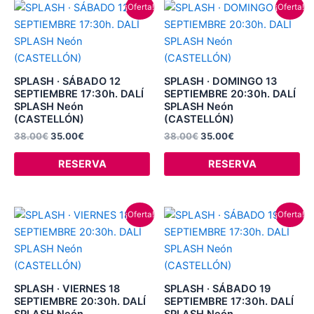
El
El
El
El
¡Oferta!
¡Oferta!
precio
precio
precio
precio
original
actual
original
actual
era:
es:
era:
es:
38.00€.
35.00€.
38.00€.
35.00€.
SPLASH · SÁBADO 12
SPLASH · DOMINGO 13
SEPTIEMBRE 17:30h. DALÍ
SEPTIEMBRE 20:30h. DALÍ
SPLASH Neón
SPLASH Neón
(CASTELLÓN)
(CASTELLÓN)
38.00
€
35.00
€
38.00
€
35.00
€
RESERVA
RESERVA
El
El
El
El
¡Oferta!
¡Oferta!
precio
precio
precio
precio
original
actual
original
actual
era:
es:
era:
es:
38.00€.
35.00€.
38.00€.
35.00€.
SPLASH · VIERNES 18
SPLASH · SÁBADO 19
SEPTIEMBRE 20:30h. DALÍ
SEPTIEMBRE 17:30h. DALÍ
SPLASH Neón
SPLASH Neón