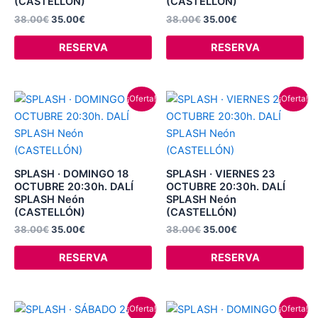
(CASTELLÓN)
(CASTELLÓN)
38.00
€
35.00
€
38.00
€
35.00
€
RESERVA
RESERVA
El
El
El
El
¡Oferta!
¡Oferta!
precio
precio
precio
precio
original
actual
original
actual
era:
es:
era:
es:
38.00€.
35.00€.
38.00€.
35.00€.
SPLASH · DOMINGO 18
SPLASH · VIERNES 23
OCTUBRE 20:30h. DALÍ
OCTUBRE 20:30h. DALÍ
SPLASH Neón
SPLASH Neón
(CASTELLÓN)
(CASTELLÓN)
38.00
€
35.00
€
38.00
€
35.00
€
RESERVA
RESERVA
El
El
El
El
¡Oferta!
¡Oferta!
precio
precio
precio
precio