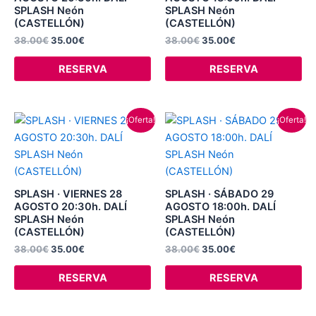
SPLASH Neón
SPLASH Neón
(CASTELLÓN)
(CASTELLÓN)
38.00
€
35.00
€
38.00
€
35.00
€
RESERVA
RESERVA
El
El
El
El
¡Oferta!
¡Oferta!
precio
precio
precio
precio
original
actual
original
actual
era:
es:
era:
es:
38.00€.
35.00€.
38.00€.
35.00€.
SPLASH · VIERNES 28
SPLASH · SÁBADO 29
AGOSTO 20:30h. DALÍ
AGOSTO 18:00h. DALÍ
SPLASH Neón
SPLASH Neón
(CASTELLÓN)
(CASTELLÓN)
38.00
€
35.00
€
38.00
€
35.00
€
RESERVA
RESERVA