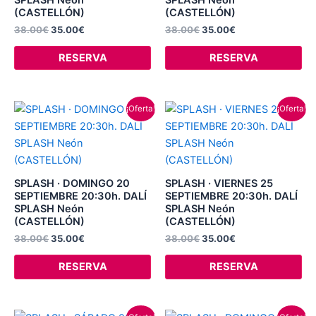
(CASTELLÓN)
(CASTELLÓN)
38.00
€
35.00
€
38.00
€
35.00
€
RESERVA
RESERVA
El
El
El
El
¡Oferta!
¡Oferta!
precio
precio
precio
precio
original
actual
original
actual
era:
es:
era:
es:
38.00€.
35.00€.
38.00€.
35.00€.
SPLASH · DOMINGO 20
SPLASH · VIERNES 25
SEPTIEMBRE 20:30h. DALÍ
SEPTIEMBRE 20:30h. DALÍ
SPLASH Neón
SPLASH Neón
(CASTELLÓN)
(CASTELLÓN)
38.00
€
35.00
€
38.00
€
35.00
€
RESERVA
RESERVA
El
El
El
El