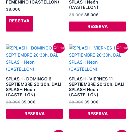
FEMENINO (CASTELLÓN)
SPLASH Neón
opciones
(CASTELLÓN)
38.00
€
se
38.00
€
35.00
€
pueden
RESERVA
elegir
RESERVA
en
la
página
El
El
El
El
¡Oferta!
¡Oferta!
precio
precio
precio
precio
de
original
actual
original
actual
producto
era:
es:
era:
es:
38.00€.
35.00€.
38.00€.
35.00€.
SPLASH · DOMINGO 6
SPLASH · VIERNES 11
SEPTIEMBRE 20:30h. DALÍ
SEPTIEMBRE 20:30h. DALÍ
SPLASH Neón
SPLASH Neón
(CASTELLÓN)
(CASTELLÓN)
38.00
€
35.00
€
38.00
€
35.00
€
RESERVA
RESERVA