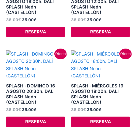
AGOSTO 18:00h. DALÍ
AGOSTO 12:00h. DALÍ
SPLASH Neón
SPLASH Neón
(CASTELLÓN)
(CASTELLÓN)
38.00
€
35.00
€
38.00
€
35.00
€
RESERVA
RESERVA
El
El
El
El
¡Oferta!
¡Oferta!
precio
precio
precio
precio
original
actual
original
actual
era:
es:
era:
es:
38.00€.
35.00€.
38.00€.
35.00€.
SPLASH · DOMINGO 16
SPLASH · MIÉRCOLES 19
AGOSTO 20:30h. DALÍ
AGOSTO 18:00h. DALÍ
SPLASH Neón
SPLASH Neón
(CASTELLÓN)
(CASTELLÓN)
38.00
€
35.00
€
38.00
€
35.00
€
RESERVA
RESERVA