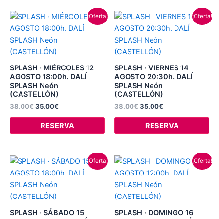
El
El
El
El
¡Oferta!
¡Oferta!
precio
precio
precio
precio
original
actual
original
actual
era:
es:
era:
es:
38.00€.
35.00€.
38.00€.
35.00€.
SPLASH · MIÉRCOLES 12
SPLASH · VIERNES 14
AGOSTO 18:00h. DALÍ
AGOSTO 20:30h. DALÍ
SPLASH Neón
SPLASH Neón
(CASTELLÓN)
(CASTELLÓN)
38.00
€
35.00
€
38.00
€
35.00
€
RESERVA
RESERVA
El
El
El
El
¡Oferta!
¡Oferta!
precio
precio
precio
precio
original
actual
original
actual
era:
es:
era:
es:
38.00€.
35.00€.
38.00€.
35.00€.
SPLASH · SÁBADO 15
SPLASH · DOMINGO 16