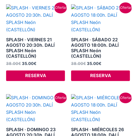
El
El
El
El
¡Oferta!
¡Oferta!
precio
precio
precio
precio
original
actual
original
actual
era:
es:
era:
es:
38.00€.
35.00€.
38.00€.
35.00€.
SPLASH · VIERNES 21
SPLASH · SÁBADO 22
AGOSTO 20:30h. DALÍ
AGOSTO 18:00h. DALÍ
SPLASH Neón
SPLASH Neón
(CASTELLÓN)
(CASTELLÓN)
38.00
€
35.00
€
38.00
€
35.00
€
RESERVA
RESERVA
El
El
El
El
¡Oferta!
¡Oferta!
precio
precio
precio
precio
original
actual
original
actual
era:
es:
era:
es:
38.00€.
35.00€.
38.00€.
35.00€.
SPLASH · DOMINGO 23
SPLASH · MIÉRCOLES 26
AGOSTO 20:30h. DALÍ
AGOSTO 18:00h. DALÍ