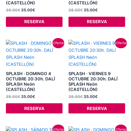
(CASTELLÓN)
(CASTELLÓN)
38.00
€
35.00
€
38.00
€
35.00
€
RESERVA
RESERVA
El
El
El
El
¡Oferta!
¡Oferta!
precio
precio
precio
precio
original
actual
original
actual
era:
es:
era:
es:
38.00€.
35.00€.
38.00€.
35.00€.
SPLASH · DOMINGO 4
SPLASH · VIERNES 9
OCTUBRE 20:30h. DALÍ
OCTUBRE 20:30h. DALÍ
SPLASH Neón
SPLASH Neón
(CASTELLÓN)
(CASTELLÓN)
38.00
€
35.00
€
38.00
€
35.00
€
RESERVA
RESERVA
El
El
El
El
¡Oferta!
¡Oferta!