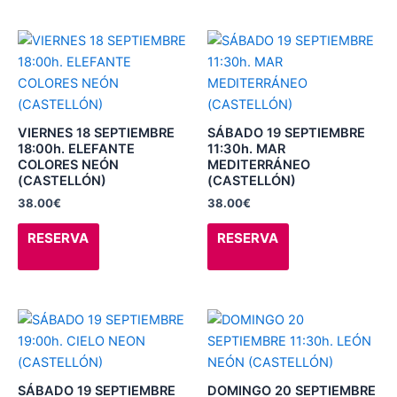
página
página
de
de
Este
Este
producto
producto
producto
producto
tiene
tiene
múltiples
múltiples
variantes.
variantes.
VIERNES 18 SEPTIEMBRE
SÁBADO 19 SEPTIEMBRE
Las
Las
18:00h. ELEFANTE
11:30h. MAR
COLORES NEÓN
MEDITERRÁNEO
opciones
opciones
(CASTELLÓN)
(CASTELLÓN)
se
se
38.00
€
38.00
€
pueden
pueden
elegir
elegir
RESERVA
RESERVA
en
en
la
la
página
página
de
de
Este
Este
producto
producto
producto
producto
tiene
tiene
múltiples
múltiples
SÁBADO 19 SEPTIEMBRE
DOMINGO 20 SEPTIEMBRE