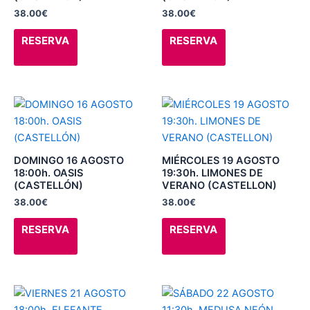
38.00
€
38.00
€
opciones
opciones
se
se
RESERVA
RESERVA
pueden
pueden
elegir
elegir
en
en
la
la
Este
Este
página
página
producto
producto
de
de
tiene
tiene
producto
producto
múltiples
múltiples
DOMINGO 16 AGOSTO
MIÉRCOLES 19 AGOSTO
variantes.
variantes.
18:00h. OASIS
19:30h. LIMONES DE
(CASTELLÓN)
VERANO (CASTELLON)
Las
Las
38.00
€
38.00
€
opciones
opciones
se
se
RESERVA
RESERVA
pueden
pueden
elegir
elegir
en
en
la
la
Este
Este
página
página
producto
producto