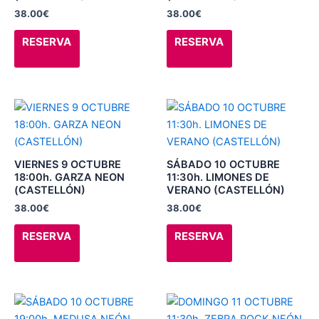
se
se
38.00
€
38.00
€
pueden
pueden
elegir
elegir
RESERVA
RESERVA
en
en
la
la
página
página
de
de
Este
Este
producto
producto
producto
producto
tiene
tiene
múltiples
múltiples
VIERNES 9 OCTUBRE
SÁBADO 10 OCTUBRE
variantes.
variantes.
18:00h. GARZA NEON
11:30h. LIMONES DE
(CASTELLÓN)
VERANO (CASTELLÓN)
Las
Las
38.00
€
38.00
€
opciones
opciones
se
se
RESERVA
RESERVA
pueden
pueden
elegir
elegir
en
en
la
la
Este
Este
página
página
producto
producto