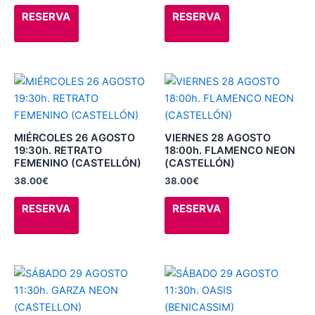
se
se
RESERVA
RESERVA
pueden
pueden
elegir
elegir
en
en
la
la
Este
Este
página
página
producto
producto
de
de
tiene
tiene
producto
producto
múltiples
múltiples
MIÉRCOLES 26 AGOSTO
VIERNES 28 AGOSTO
variantes.
variantes.
19:30h. RETRATO
18:00h. FLAMENCO NEON
FEMENINO (CASTELLÓN)
(CASTELLÓN)
Las
Las
38.00
€
38.00
€
opciones
opciones
se
se
RESERVA
RESERVA
pueden
pueden
elegir
elegir
en
en
la
la
Este
Este
página
página
producto
producto
de
de
tiene
tiene