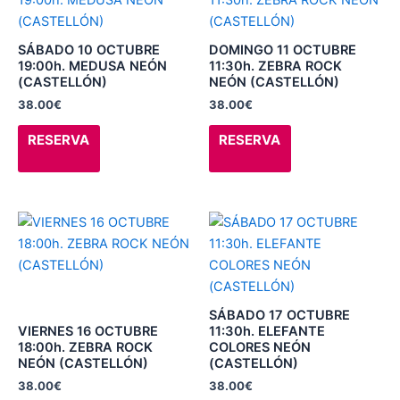
de
de
tiene
tiene
producto
producto
múltiples
múltiples
SÁBADO 10 OCTUBRE
DOMINGO 11 OCTUBRE
variantes.
variantes.
19:00h. MEDUSA NEÓN
11:30h. ZEBRA ROCK
(CASTELLÓN)
NEÓN (CASTELLÓN)
Las
Las
38.00
€
38.00
€
opciones
opciones
se
se
RESERVA
RESERVA
pueden
pueden
elegir
elegir
en
en
la
la
Este
Este
página
página
producto
producto
de
de
tiene
tiene
producto
producto
múltiples
múltiples
variantes.
variantes.
SÁBADO 17 OCTUBRE
Las
Las
VIERNES 16 OCTUBRE
11:30h. ELEFANTE
18:00h. ZEBRA ROCK
COLORES NEÓN
opciones
opciones
NEÓN (CASTELLÓN)
(CASTELLÓN)
se
se
38.00
€
38.00
€
pueden
pueden