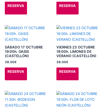
elegir
elegir
RESERVA
RESERVA
en
en
la
la
página
página
de
de
Este
Este
producto
producto
producto
producto
tiene
tiene
múltiples
múltiples
SÁBADO 17 OCTUBRE
VIERNES 23 OCTUBRE
variantes.
variantes.
19:00h. OASIS
18:00h. LIMONES DE
(CASTELLÓN)
VERANO (CASTELLÓN)
Las
Las
38.00
€
38.00
€
opciones
opciones
se
se
RESERVA
RESERVA
pueden
pueden
elegir
elegir
en
en
la
la
Este
Este
página
página
producto
producto
de
de
tiene
tiene