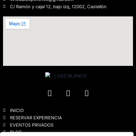
C/ Ramón y cajal 12, bajo izq, 12002, Castellón
F
I
Y
a
n
o
c
s
u
e
t
t
INICIO
b
a
u
RESERVAR EXPERIENCIA
EVENTOS PRIVADOS
o
g
b
BLOG
o
r
e