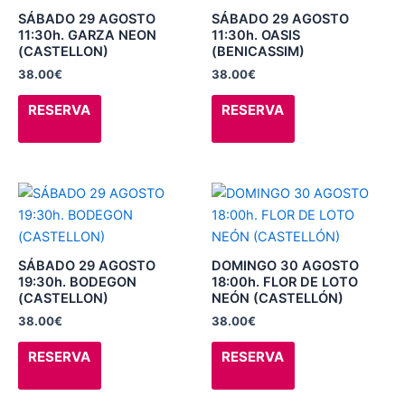
producto
producto
múltiples
múltiples
SÁBADO 29 AGOSTO
SÁBADO 29 AGOSTO
variantes.
variantes.
11:30h. GARZA NEON
11:30h. OASIS
(CASTELLON)
(BENICASSIM)
Las
Las
38.00
€
38.00
€
opciones
opciones
se
se
RESERVA
RESERVA
pueden
pueden
elegir
elegir
en
en
la
la
Este
Este
página
página
producto
producto
de
de
tiene
tiene
producto
producto
múltiples
múltiples
SÁBADO 29 AGOSTO
DOMINGO 30 AGOSTO
variantes.
variantes.
19:30h. BODEGON
18:00h. FLOR DE LOTO
(CASTELLON)
NEÓN (CASTELLÓN)
Las
Las
38.00
€
38.00
€
opciones
opciones
se
se
RESERVA
RESERVA
pueden
pueden
elegir
elegir