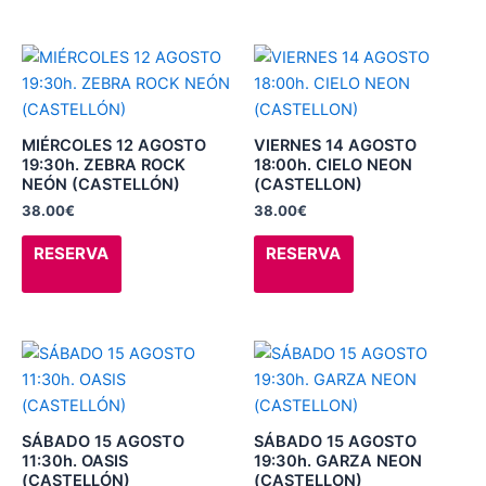
la
la
página
página
de
de
Este
Este
producto
producto
producto
producto
tiene
tiene
múltiples
múltiples
MIÉRCOLES 12 AGOSTO
VIERNES 14 AGOSTO
variantes.
variantes.
19:30h. ZEBRA ROCK
18:00h. CIELO NEON
NEÓN (CASTELLÓN)
(CASTELLON)
Las
Las
38.00
€
38.00
€
opciones
opciones
se
se
RESERVA
RESERVA
pueden
pueden
elegir
elegir
en
en
la
la
Este
Este
página
página
producto
producto
de
de
tiene
tiene
producto
producto
múltiples
múltiples
SÁBADO 15 AGOSTO
SÁBADO 15 AGOSTO
variantes.
variantes.
11:30h. OASIS
19:30h. GARZA NEON
(CASTELLÓN)
(CASTELLON)
Las
Las