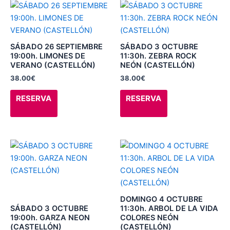
la
la
Este
Este
página
página
producto
producto
de
de
tiene
tiene
producto
producto
múltiples
múltiples
SÁBADO 26 SEPTIEMBRE
SÁBADO 3 OCTUBRE
variantes.
variantes.
19:00h. LIMONES DE
11:30h. ZEBRA ROCK
VERANO (CASTELLÓN)
NEÓN (CASTELLÓN)
Las
Las
38.00
€
38.00
€
opciones
opciones
se
se
RESERVA
RESERVA
pueden
pueden
elegir
elegir
en
en
la
la
Este
Este
página
página
producto
producto
de
de
tiene
tiene
producto
producto
múltiples
múltiples
variantes.
variantes.
DOMINGO 4 OCTUBRE
Las
Las
SÁBADO 3 OCTUBRE
11:30h. ARBOL DE LA VIDA
19:00h. GARZA NEON
COLORES NEÓN
opciones
opciones
(CASTELLÓN)
(CASTELLÓN)