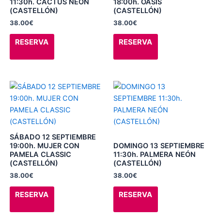
variantes.
variantes.
11:30h. CACTUS NEON
18:00h. OASIS
(CASTELLÓN)
(CASTELLÓN)
Las
Las
38.00
€
38.00
€
opciones
opciones
se
se
RESERVA
RESERVA
pueden
pueden
elegir
elegir
en
en
la
la
Este
Este
página
página
producto
producto
de
de
tiene
tiene
producto
producto
múltiples
múltiples
variantes.
variantes.
SÁBADO 12 SEPTIEMBRE
Las
Las
19:00h. MUJER CON
DOMINGO 13 SEPTIEMBRE
PAMELA CLASSIC
11:30h. PALMERA NEÓN
opciones
opciones
(CASTELLÓN)
(CASTELLÓN)
se
se
38.00
€
38.00
€
pueden
pueden
elegir
elegir
RESERVA
RESERVA
en
en
la
la