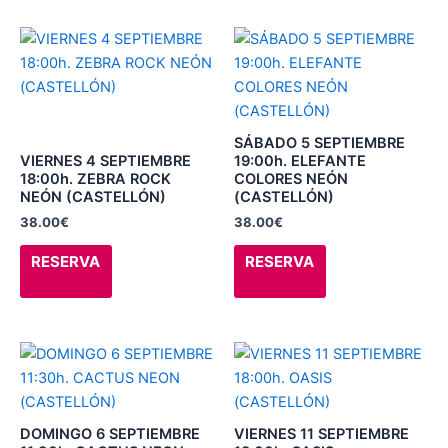
en
en
la
la
Este
Este
página
página
producto
producto
de
de
tiene
tiene
producto
producto
múltiples
múltiples
variantes.
variantes.
SÁBADO 5 SEPTIEMBRE
Las
Las
VIERNES 4 SEPTIEMBRE
19:00h. ELEFANTE
18:00h. ZEBRA ROCK
COLORES NEÓN
opciones
opciones
NEÓN (CASTELLÓN)
(CASTELLÓN)
se
se
38.00
€
38.00
€
pueden
pueden
elegir
elegir
RESERVA
RESERVA
en
en
la
la
página
página
de
de
Este
Este
producto
producto
producto
producto
tiene
tiene
múltiples
múltiples
DOMINGO 6 SEPTIEMBRE
VIERNES 11 SEPTIEMBRE