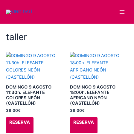
Ir
Main
al
Men
contenido
taller
Este
Este
producto
producto
tiene
tiene
múltiples
múltiples
variantes.
variantes.
DOMINGO 9 AGOSTO
DOMINGO 9 AGOSTO
Las
Las
11:30h. ELEFANTE
18:00h. ELEFANTE
COLORES NEÓN
AFRICANO NEÓN
opciones
opciones
(CASTELLÓN)
(CASTELLÓN)
se
se
38.00
€
38.00
€
pueden
pueden
elegir
elegir
RESERVA
RESERVA
en
en