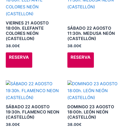
de
de
tiene
tiene
producto
producto
múltiples
múltiples
variantes.
variantes.
VIERNES 21 AGOSTO
Las
Las
18:00h. ELEFANTE
SÁBADO 22 AGOSTO
COLORES NEÓN
11:30h. MEDUSA NEÓN
opciones
opciones
(CASTELLON)
(CASTELLÓN)
se
se
38.00
€
38.00
€
pueden
pueden
elegir
elegir
RESERVA
RESERVA
en
en
la
la
página
página
de
de
Este
Este
producto
producto
producto
producto
tiene
tiene
múltiples
múltiples
SÁBADO 22 AGOSTO
DOMINGO 23 AGOSTO
variantes.
variantes.
19:30h. FLAMENCO NEON
18:00h. LEÓN NEÓN
(CASTELLÓN)
(CASTELLÓN)
Las
Las
38.00
€
38.00
€
opciones
opciones