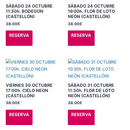
producto
producto
múltiples
múltiples
SÁBADO 24 OCTUBRE
SÁBADO 24 OCTUBRE
variantes.
variantes.
11:30h. BODEGON
19:00h. FLOR DE LOTO
(CASTELLÓN)
NEÓN (CASTELLÓN)
Las
Las
38.00
€
38.00
€
opciones
opciones
se
se
RESERVA
RESERVA
pueden
pueden
elegir
elegir
en
en
la
la
Este
Este
página
página
producto
producto
de
de
tiene
tiene
producto
producto
múltiples
múltiples
VIERNES 30 OCTUBRE
SÁBADO 31 OCTUBRE
variantes.
variantes.
17:00h. CIELO NEON
11:30h. FLOR DE LOTO
(CASTELLÓN)
NEÓN (CASTELLÓN)
Las
Las
38.00
€
38.00
€
opciones
opciones
se
se
RESERVA
RESERVA
pueden
pueden
elegir
elegir