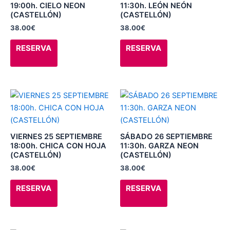
variantes.
variantes.
19:00h. CIELO NEON
11:30h. LEÓN NEÓN
(CASTELLÓN)
(CASTELLÓN)
Las
Las
38.00
€
38.00
€
opciones
opciones
se
se
RESERVA
RESERVA
pueden
pueden
elegir
elegir
en
en
la
la
Este
Este
página
página
producto
producto
de
de
tiene
tiene
producto
producto
múltiples
múltiples
VIERNES 25 SEPTIEMBRE
SÁBADO 26 SEPTIEMBRE
variantes.
variantes.
18:00h. CHICA CON HOJA
11:30h. GARZA NEON
(CASTELLÓN)
(CASTELLÓN)
Las
Las
38.00
€
38.00
€
opciones
opciones
se
se
RESERVA
RESERVA
pueden
pueden
elegir
elegir
en
en