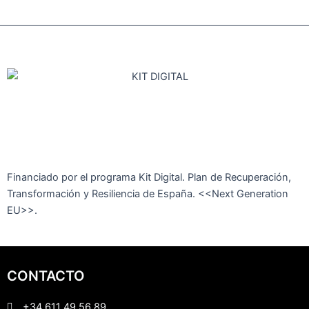
la
la
página
página
de
de
producto
producto
Financiado por el programa Kit Digital. Plan de Recuperación,
Transformación y Resiliencia de España. <<Next Generation
EU>>.
CONTACTO
+34 611 49 56 89