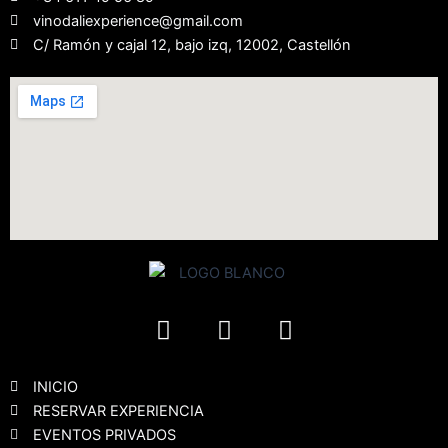
vinodaliexperience@gmail.com
C/ Ramón y cajal 12, bajo izq, 12002, Castellón
F
I
Y
a
n
o
c
s
u
e
t
t
INICIO
b
a
u
RESERVAR EXPERIENCIA
EVENTOS PRIVADOS
o
g
b