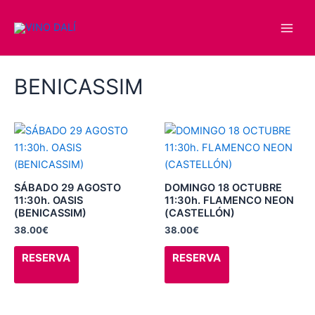
Ir
Main
al
Men
contenido
BENICASSIM
Este
Este
producto
producto
tiene
tiene
múltiples
múltiples
SÁBADO 29 AGOSTO
DOMINGO 18 OCTUBRE
variantes.
variantes.
11:30h. OASIS
11:30h. FLAMENCO NEON
(BENICASSIM)
(CASTELLÓN)
Las
Las
38.00
€
38.00
€
opciones
opciones
se
se
RESERVA
RESERVA
pueden
pueden
elegir
elegir
en
en