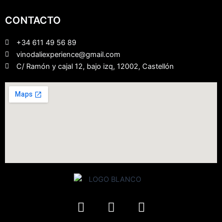
CONTACTO
+34 611 49 56 89
vinodaliexperience@gmail.com
C/ Ramón y cajal 12, bajo izq, 12002, Castellón
F
I
Y
a
n
o