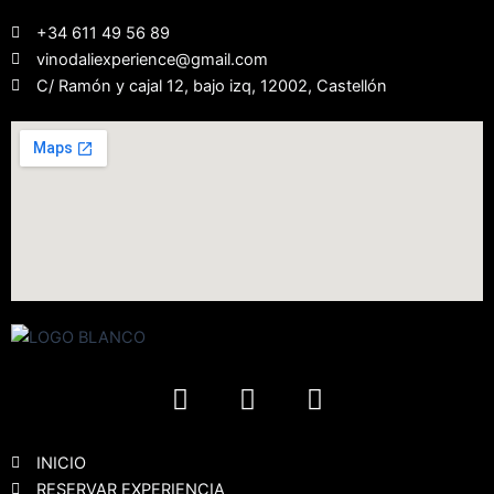
+34 611 49 56 89
vinodaliexperience@gmail.com
C/ Ramón y cajal 12, bajo izq, 12002, Castellón
F
I
Y
a
n
o
c
s
u
e
t
t
INICIO
RESERVAR EXPERIENCIA