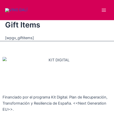
Ir
Main
al
Men
contenido
Gift Items
[wpgv_giftitems]
Financiado por el programa Kit Digital. Plan de Recuperación,
Transformación y Resiliencia de España. <<Next Generation
EU>>.