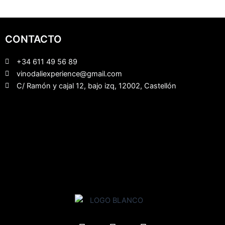
CONTACTO
+34 611 49 56 89
vinodaliexperience@gmail.com
C/ Ramón y cajal 12, bajo izq, 12002, Castellón
F
I
Y