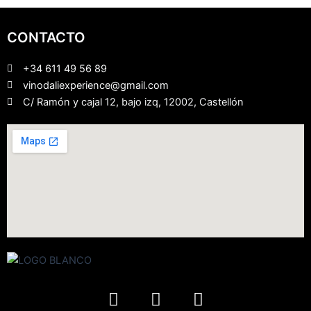
CONTACTO
+34 611 49 56 89
vinodaliexperience@gmail.com
C/ Ramón y cajal 12, bajo izq, 12002, Castellón
F
I
Y
a
n
o